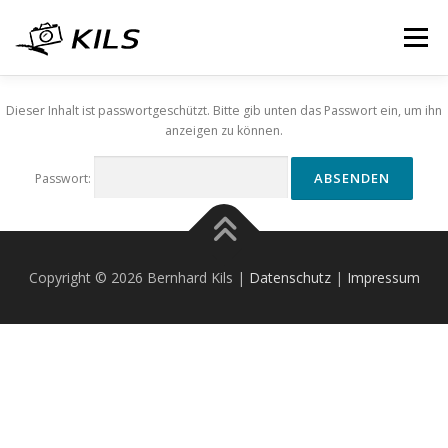
Zum
Inhalt
Menü
springen
Dieser Inhalt ist passwortgeschützt. Bitte gib unten das Passwort ein, um ihn
DER KURS
ABLAUF
REFERENZ
anzeigen zu können.
Passwort:
ANMELDUNG
NEWS
KONTAKT
CHALLENGE
MEHR…
Copyright © 2026 Bernhard Kils |
Datenschutz
|
Impressum