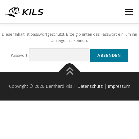
Zum
Inhalt
Menü
springen
Dieser Inhalt ist passwortgeschützt. Bitte gib unten das Passwort ein, um ihn
DER KURS
ABLAUF
REFERENZ
anzeigen zu können.
Passwort:
ANMELDUNG
NEWS
KONTAKT
CHALLENGE
MEHR…
Copyright © 2026 Bernhard Kils |
Datenschutz
|
Impressum