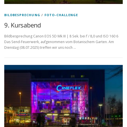
BILDBESPRECHUNG
/
FOTO-CHALLENGE
9. Kursabend
Bildbesprechung Canon EOS 5D Mk III | 8 Sek. bei f / 8,0 und ISO 160 6
Das Send-Feuerwerk, aufgenommen vom Botanischem Garten. Am
Dienstag (08.07.2025) treffen wir uns noch …