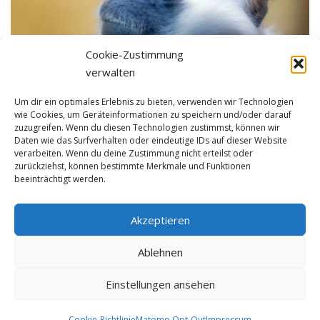
Cookie-Zustimmung
verwalten
Um dir ein optimales Erlebnis zu bieten, verwenden wir Technologien
wie Cookies, um Geräteinformationen zu speichern und/oder darauf
BILDBESPRECHUNG
zuzugreifen. Wenn du diesen Technologien zustimmst, können wir
Daten wie das Surfverhalten oder eindeutige IDs auf dieser Website
8. Kursabend
verarbeiten. Wenn du deine Zustimmung nicht erteilst oder
zurückziehst, können bestimmte Merkmale und Funktionen
beeinträchtigt werden.
Bildbesprechung Ein gelungenes Portrait! Am 30.06.2014 lautet das
Thema „Bildbearbeitung“ Liebe Fotofans, wie angekündigt, habe ich
noch einmal einen neuen Anlauf für unseren Zusatztermin gemacht. Der
Akzeptieren
Doodle-Link dazu: http://doodle.com/pby2yy2pu7gibmka Bitte …
Ablehnen
Einstellungen ansehen
Copyright © 2026 Bernhard Kils |
Datenschutz
|
Impressum
Cookie-Richtlinie
Matomo Opt-Out
Impressum