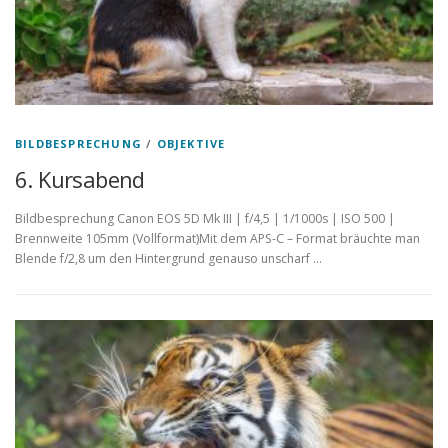
BILDBESPRECHUNG
/
OBJEKTIVE
6. Kursabend
Bildbesprechung Canon EOS 5D Mk III | f/4,5 | 1/1000s | ISO 500 |
Brennweite 105mm (Vollformat)Mit dem APS-C – Format bräuchte man
Blende f/2,8 um den Hintergrund genauso unscharf …