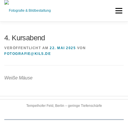
Zum
Inhalt
Menü
springen
DER KURS
ABLAUF
REFERENZ
4. Kursabend
VERÖFFENTLICHT AM
22. MAI 2025
VON
ANMELDUNG
NEWS
KONTAKT
FOTOGRAFIE@KILS.DE
CHALLENGE
MEHR…
Weiße Mäuse
Tempelhofer Feld, Berlin – geringe Tiefenschärfe