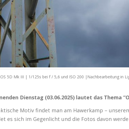
OS 5D Mk III | 1/125s bei f / 5,6 und ISO 200 |Nachbearbeitung in L
nden Dienstag (03.06.2025) lautet das Thema “O
laktische Motiv findet man am Hawerkamp – unserem 
det es sich im Gegenlicht und die Fotos davon werden