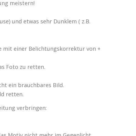
ung meistern!
use) und etwas sehr Dunklem ( z.B.
 mit einer Belichtungskorrektur von +
as Foto zu retten.
t ein brauchbares Bild.
d retten.
beitung verbringen:
das Motiv nicht mehr im Gegenlicht